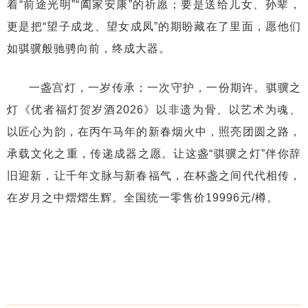
着“前途光明”“阖家安康”的祈愿；要是送给儿女、孙辈，
更是把“望子成龙、望女成凤”的期盼藏在了里面，愿他们
如骐骥般驰骋向前，终成大器。
一盏宫灯，一岁传承；一次守护，一份期许。骐骥之
灯《优者福灯贺岁酒2026》以非遗为骨、以艺术为魂、
以匠心为韵，在丙午马年的新春烟火中，照亮团圆之路，
承载文化之重，传递成器之愿。让这盏“骐骥之灯”伴你辞
旧迎新，让千年文脉与新春福气，在杯盏之间代代相传，
在岁月之中熠熠生辉。全国统一零售价19996元/樽。