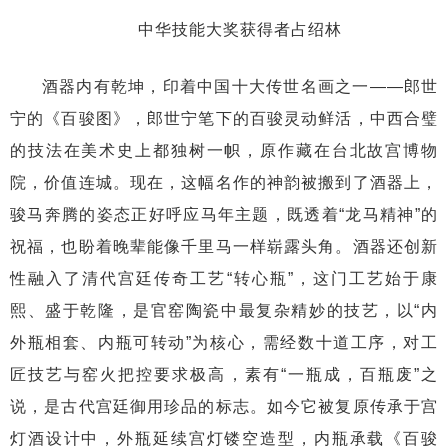
中华技能大奖获得者占绍林
酒器内有乾坤，印着中国十大传世名画之一——郎世
宁的《百骏图》，郎世宁笔下的百骏灵动鲜活，中西合璧
的技法在美术史上都独树一帜，原作藏在台北故宫博物
院，价值连城。现在，这幅名作的神韵被搬到了酒器上，
骏马奔腾的姿态正好呼应马年主题，既透着“龙马精神”的
祝福，也盼着晚辈能像千里马一样崭露头角。酒器还创新
性融入了清代宫廷传奇工艺“转心瓶”，这门工艺始于康
熙、盛于乾隆，是官窑陶瓷中最复杂精妙的技艺，以“内
外瓶相套、内瓶可转动”为核心，需经数十道工序，对工
匠技艺与窑火把控要求极高，素有“一瓶成，百瓶废”之
说，是古代宫廷御用珍品的标志。如今它被复原传承于宫
灯酒设计中，外瓶延续宫灯镂空造型，内瓶承载《百骏