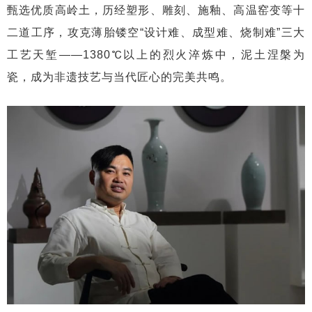
甄选优质高岭土，历经塑形、雕刻、施釉、高温窑变等十
二道工序，攻克薄胎镂空“设计难、成型难、烧制难”三大
工艺天堑——1380℃以上的烈火淬炼中，泥土涅槃为
瓷，成为非遗技艺与当代匠心的完美共鸣。