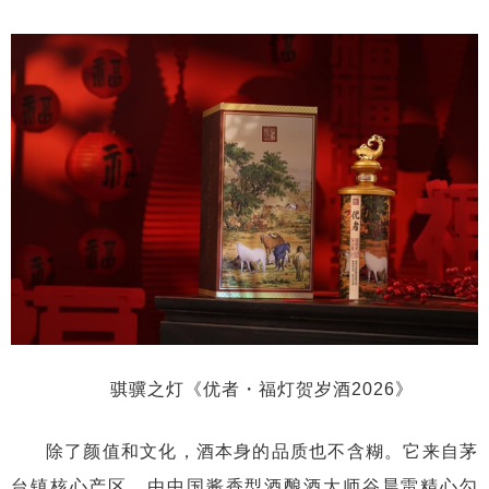
骐骥之灯《优者・福灯贺岁酒2026》
除了颜值和文化，酒本身的品质也不含糊。它来自茅
台镇核心产区，由中国酱香型酒酿酒大师谷晨雷精心勾