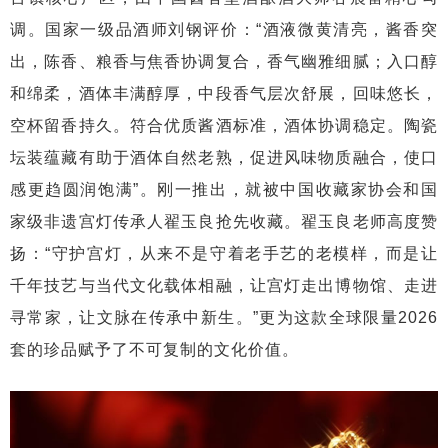
调。国家一级品酒师刘钢评价：“酒液微黄清亮，酱香突
出，陈香、粮香与焦香协调复合，香气幽雅细腻；入口醇
和绵柔，酒体丰满醇厚，中段香气层次舒展，回味悠长，
空杯留香持久。符合优质酱酒标准，酒体协调稳定。陶瓷
坛装蕴藏有助于酒体自然老熟，促进风味物质融合，使口
感更趋圆润饱满”。刚一推出，就被中国收藏家协会和国
家级非遗宫灯传承人翟玉良抢先收藏。翟玉良老师高度赞
扬：“守护宫灯，从来不是守着老手艺的老模样，而是让
千年技艺与当代文化载体相融，让宫灯走出博物馆、走进
寻常家，让文脉在传承中新生。”更为这款全球限量2026
套的珍品赋予了不可复制的文化价值。