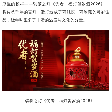
厚重的模样——骐骥之灯《优者・福灯贺岁酒2026》，
将传承千年的宫灯非遗打造成了可触摸、可珍藏的贺岁佳
品，让年味里多了非遗的温度与文化的分量。
骐骥之灯《优者・福灯贺岁酒2026》