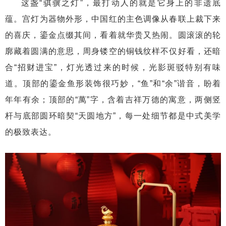
这盏“骐骥之灯”，最打动人的就是它身上的非遗底
蕴。宫灯为器物外形，中国红的主色调像从春联上裁下来
的喜庆，鎏金点缀其间，看着就华贵又热闹。圆滚滚的轮
廓藏着圆满的意思，周身镂空的铜钱纹样不仅好看，还暗
合“招财进宝”，灯光透过来的时候，光影斑驳特别有味
道。顶部的鎏金鱼形装饰很巧妙，“鱼”和“余”谐音，盼着
年年有余；顶部的“萬”字，含着吉祥万德的寓意，两侧竖
杆与底部圆环暗契“天圆地方”，每一处细节都是中式美学
的极致表达。