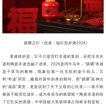
骐骥之灯《优者・福灯贺岁酒2026》
更难得的是，它不只是宫灯非遗的复刻，还把生肖非
遗和陶瓷非遗也融了进来。2026是丙午马年，“骐骥”本就
是千里马的雅称，既象征着一往无前的奋斗劲儿，又
和“奇迹”同音，藏着对新年的美好期待。而“骐骥”延伸出
的“成器”寓意，更是说到了天下父母的心坎里——谁不盼
着孩子能茁壮成长，成为有担当的栋梁呢？陶瓷非遗则给
了它扎实的质感，中华技能大奖获得者占绍林全程监制，