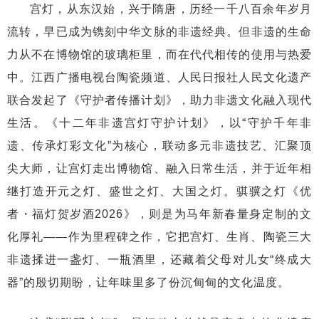
宫灯，从东汉始，兴于隋唐，历经一千八百余年岁月
流转，早已成为镌刻中华文脉的非遗经典。但非遗的生命
力从不在博物馆的玻璃柜里，而在代代相传的使用与热爱
中。江西广播电视台陶瓷频道、人民日报社人民文化遗产
联合发起了《守护者传播计划》，助力非遗文化融入现代
生活。《十二年非遗宫灯守护计划》，以“守护千年非
遗、传承灯彩文化”为核心，联动多元非遗技艺、汇聚顶
尖大师，让宫灯走出博物馆、融入日常生活，并于近年相
继打造开元之灯、盛世之灯、大国之灯。骐骥之灯《优
者・福灯贺岁酒2026》，则是为马年新春量身定制的文
化厚礼——作为里程碑之作，它把宫灯、生肖、陶瓷三大
非遗揉进一盏灯、一瓶酒里，还藏着父母对儿女“终成大
器”的殷切期盼，让年味里多了份沉甸甸的文化温度。