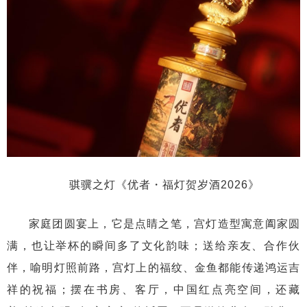
骐骥之灯《优者・福灯贺岁酒2026》
家庭团圆宴上，它是点睛之笔，宫灯造型寓意阖家圆
满，也让举杯的瞬间多了文化韵味；送给亲友、合作伙
伴，喻明灯照前路，宫灯上的福纹、金鱼都能传递鸿运吉
祥的祝福；摆在书房、客厅，中国红点亮空间，还藏