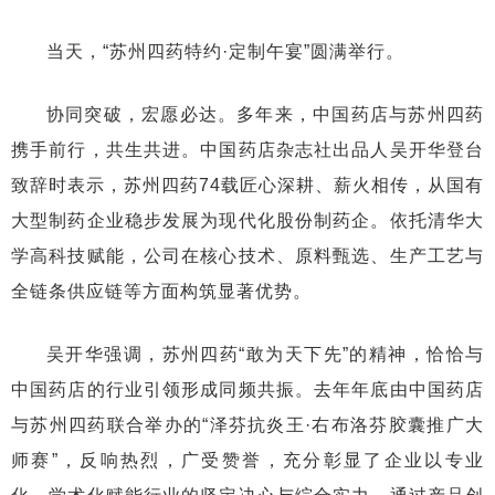
当天，“苏州四药特约·定制午宴”圆满举行。
协同突破，宏愿必达。多年来，中国药店与苏州四药
携手前行，共生共进。中国药店杂志社出品人吴开华登台
致辞时表示，苏州四药74载匠心深耕、薪火相传，从国有
大型制药企业稳步发展为现代化股份制药企。依托清华大
学高科技赋能，公司在核心技术、原料甄选、生产工艺与
全链条供应链等方面构筑显著优势。
吴开华强调，苏州四药“敢为天下先”的精神，恰恰与
中国药店的行业引领形成同频共振。去年年底由中国药店
与苏州四药联合举办的“泽芬抗炎王·右布洛芬胶囊推广大
师赛”，反响热烈，广受赞誉，充分彰显了企业以专业