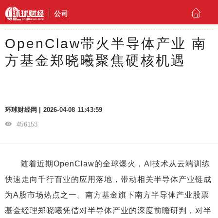
公司
环球财经
公司
OpenClaw带火半导体产业 南
方基金郑晓曦聚焦硬核机遇
环球财经网 | 2026-04-08 11:43:59
456153
随着近期OpenClaw的全球爆火，AI技术从云端训练
快速走向千行百业的应用落地，带动相关半导体产业链成
为A股市场热点之一。南方基金旗下南方半导体产业股票
基金经理郑晓曦凭借对半导体产业的深度前瞻研判，对半