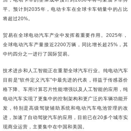
平。预计到2035年，电动卡车在全球卡车销量中的占比
将超过20%。
贸易在全球电动汽车产业中发挥着重要作用。2025年，
全球电动汽车产量接近2200万辆，同比增长超25%，其
中约四分之一进行了国际贸易。
技术进步和人工智能正在重塑全球汽车行业。纯电动汽车
目前是“软件定义汽车”中最先进的代表，得益于传感器价
格下降、车用计算芯片性能增强以及人工智能的应用，纯
电动汽车实现了更集中的控制架构和更广泛的车辆功能开
发，特别是高级驾驶辅助系统和电动汽车电池管理的改
进，加速了自动驾驶汽车的应用，目前已在20多个城市实
现商业运营，主要集中在中国和美国。