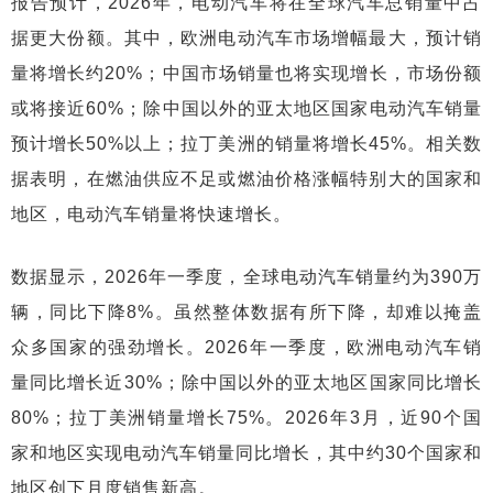
报告预计，2026年，电动汽车将在全球汽车总销量中占
据更大份额。其中，欧洲电动汽车市场增幅最大，预计销
量将增长约20%；中国市场销量也将实现增长，市场份额
或将接近60%；除中国以外的亚太地区国家电动汽车销量
预计增长50%以上；拉丁美洲的销量将增长45%。相关数
据表明，在燃油供应不足或燃油价格涨幅特别大的国家和
地区，电动汽车销量将快速增长。
数据显示，2026年一季度，全球电动汽车销量约为390万
辆，同比下降8%。虽然整体数据有所下降，却难以掩盖
众多国家的强劲增长。2026年一季度，欧洲电动汽车销
量同比增长近30%；除中国以外的亚太地区国家同比增长
80%；拉丁美洲销量增长75%。2026年3月，近90个国
家和地区实现电动汽车销量同比增长，其中约30个国家和
地区创下月度销售新高。