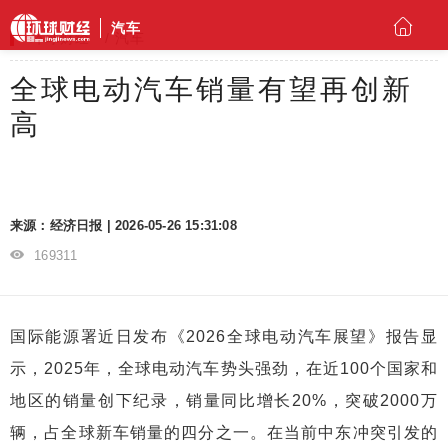
汽车
环球财经
汽车
全球电动汽车销量有望再创新
高
来源：经济日报 | 2026-05-26 15:31:08
169311
国际能源署近日发布《2026全球电动汽车展望》报告显
示，2025年，全球电动汽车势头强劲，在近100个国家和
地区的销量创下纪录，销量同比增长20%，突破2000万
辆，占全球新车销量的四分之一。在当前中东冲突引发的